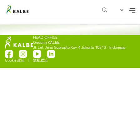
HEAD OFFICE
Gedung KALBE
Jl. Let. Jend Suprapto Kav 4 Jakarta 10510 - Indonesia
Cookie 政策
|
隐私政策